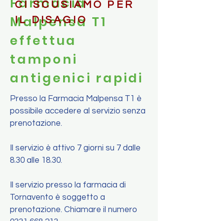
Farmacia
CI SCUSIAMO PER
Malpensa T1
IL DISAGIO
effettua
tamponi
antigenici rapidi
Presso la Farmacia Malpensa T1 è
possibile accedere al servizio senza
prenotazione.
Il servizio è attivo 7 giorni su 7 dalle
8.30 alle 18.30.
Il servizio presso la farmacia di
Tornavento è soggetto a
prenotazione. Chiamare il numero